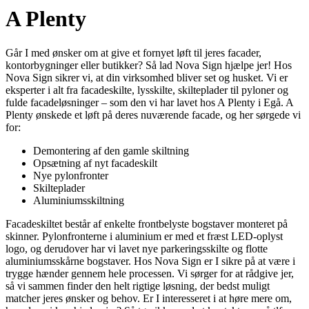
A Plenty
Går I med ønsker om at give et fornyet løft til jeres facader,
kontorbygninger eller butikker? Så lad Nova Sign hjælpe jer! Hos
Nova Sign sikrer vi, at din virksomhed bliver set og husket. Vi er
eksperter i alt fra facadeskilte, lysskilte, skilteplader til pyloner og
fulde facadeløsninger – som den vi har lavet hos A Plenty i Egå. A
Plenty ønskede et løft på deres nuværende facade, og her sørgede vi
for:
Demontering af den gamle skiltning
Opsætning af nyt facadeskilt
Nye pylonfronter
Skilteplader
Aluminiumsskiltning
Facadeskiltet består af enkelte frontbelyste bogstaver monteret på
skinner. Pylonfronterne i aluminium er med et fræst LED-oplyst
logo, og derudover har vi lavet nye parkeringsskilte og flotte
aluminiumsskårne bogstaver. Hos Nova Sign er I sikre på at være i
trygge hænder gennem hele processen. Vi sørger for at rådgive jer,
så vi sammen finder den helt rigtige løsning, der bedst muligt
matcher jeres ønsker og behov. Er I interesseret i at høre mere om,