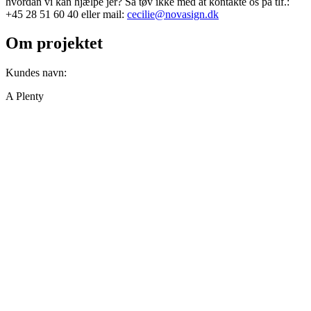
hvordan vi kan hjælpe jer? Så tøv ikke med at kontakte os på tlf.:
+45 28 51 60 40 eller mail:
cecilie@novasign.dk
Om projektet
Kundes navn:
A Plenty