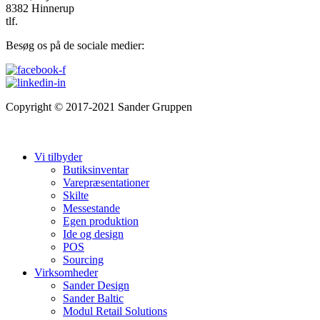
8382 Hinnerup
tlf.
87648764
Besøg os på de sociale medier:
Copyright © 2017-2021 Sander Gruppen
Cookie- & privatlivspolitik
Salgs- og leveringsbetingelser
Vi tilbyder
Butiksinventar
Varepræsentationer
Skilte
Messestande
Egen produktion
Ide og design
POS
Sourcing
Virksomheder
Sander Design
Sander Baltic
Modul Retail Solutions