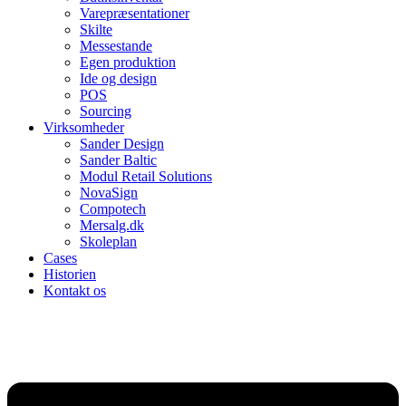
Varepræsentationer
Skilte
Messestande
Egen produktion
Ide og design
POS
Sourcing
Virksomheder
Sander Design
Sander Baltic
Modul Retail Solutions
NovaSign
Compotech
Mersalg.dk
Skoleplan
Cases
Historien
Kontakt os