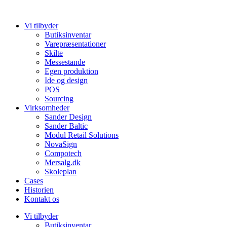
Videre
til
Vi tilbyder
indhold
Butiksinventar
Varepræsentationer
Skilte
Messestande
Egen produktion
Ide og design
POS
Sourcing
Virksomheder
Sander Design
Sander Baltic
Modul Retail Solutions
NovaSign
Compotech
Mersalg.dk
Skoleplan
Cases
Historien
Kontakt os
Vi tilbyder
Butiksinventar