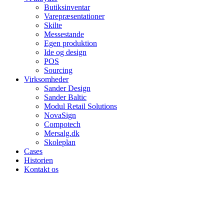
Butiksinventar
Varepræsentationer
Skilte
Messestande
Egen produktion
Ide og design
POS
Sourcing
Virksomheder
Sander Design
Sander Baltic
Modul Retail Solutions
NovaSign
Compotech
Mersalg.dk
Skoleplan
Cases
Historien
Kontakt os