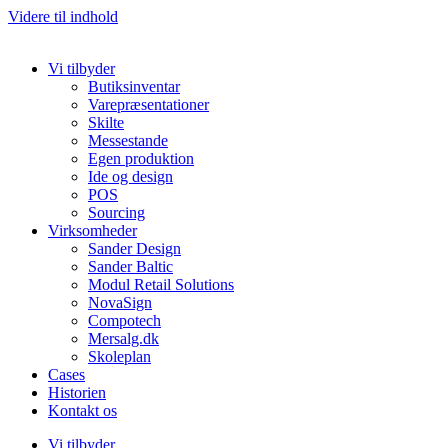
Videre til indhold
Vi tilbyder
Butiksinventar
Varepræsentationer
Skilte
Messestande
Egen produktion
Ide og design
POS
Sourcing
Virksomheder
Sander Design
Sander Baltic
Modul Retail Solutions
NovaSign
Compotech
Mersalg.dk
Skoleplan
Cases
Historien
Kontakt os
Vi tilbyder