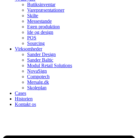
Butiksinventar
Varepræsentationer
Skilte
Messestande
Egen produktion
Ide og design
POS
Sourcing
Virksomheder
Sander Design
Sander Baltic
Modul Retail Solutions
NovaSign
Compotech
Mersalg.dk
Skoleplan
Cases
Historien
Kontakt os