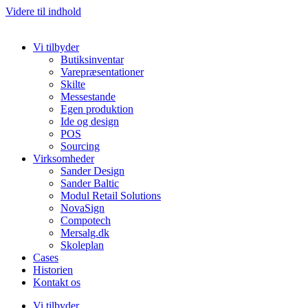
Videre til indhold
Vi tilbyder
Butiksinventar
Varepræsentationer
Skilte
Messestande
Egen produktion
Ide og design
POS
Sourcing
Virksomheder
Sander Design
Sander Baltic
Modul Retail Solutions
NovaSign
Compotech
Mersalg.dk
Skoleplan
Cases
Historien
Kontakt os
Vi tilbyder