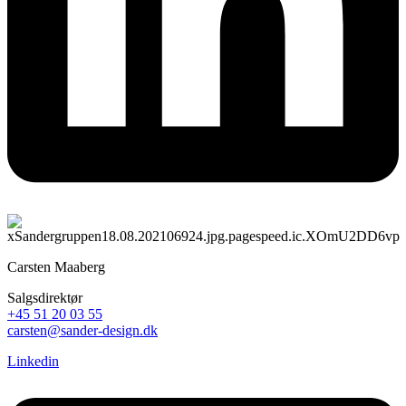
Carsten Maaberg
Salgsdirektør
+45 51 20 03 55
carsten@sander-design.dk
Linkedin