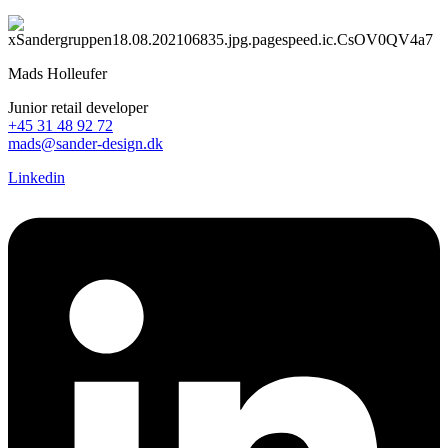
Mads Holleufer
Junior retail developer
+45 31 48 92 72
mads@sander-design.dk
Linkedin