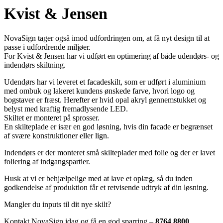
Kvist & Jensen
NovaSign tager også imod udfordringen om, at få nyt design til at
passe i udfordrende miljøer.
For Kvist & Jensen har vi udført en optimering af både udendørs- og
indendørs skiltning.
Udendørs har vi leveret et facadeskilt, som er udført i aluminium
med ombuk og lakeret kundens ønskede farve, hvori logo og
bogstaver er fræst. Herefter er hvid opal akryl gennemstukket og
belyst med kraftig fremadlysende LED.
Skiltet er monteret på sprosser.
En skilteplade er især en god løsning, hvis din facade er begrænset
af svære konstruktioner eller lign.
Indendørs er der monteret små skilteplader med folie og der er lavet
foliering af indgangspartier.
Husk at vi er behjælpelige med at lave et oplæg, så du inden
godkendelse af produktion får et retvisende udtryk af din løsning.
Mangler du inputs til dit nye skilt?
Kontakt NovaSign idag og få en god sparring –
8764 8800
.