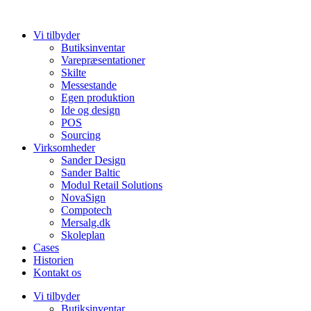
Videre
til
Vi tilbyder
indhold
Butiksinventar
Varepræsentationer
Skilte
Messestande
Egen produktion
Ide og design
POS
Sourcing
Virksomheder
Sander Design
Sander Baltic
Modul Retail Solutions
NovaSign
Compotech
Mersalg.dk
Skoleplan
Cases
Historien
Kontakt os
Vi tilbyder
Butiksinventar