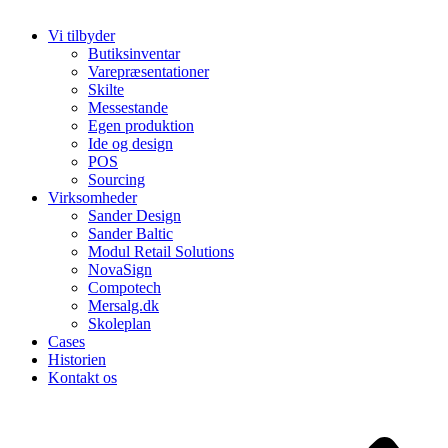
Salgs- og leveringsbetingelser
Vi tilbyder
Butiksinventar
Varepræsentationer
Skilte
Messestande
Egen produktion
Ide og design
POS
Sourcing
Virksomheder
Sander Design
Sander Baltic
Modul Retail Solutions
NovaSign
Compotech
Mersalg.dk
Skoleplan
Cases
Historien
Kontakt os