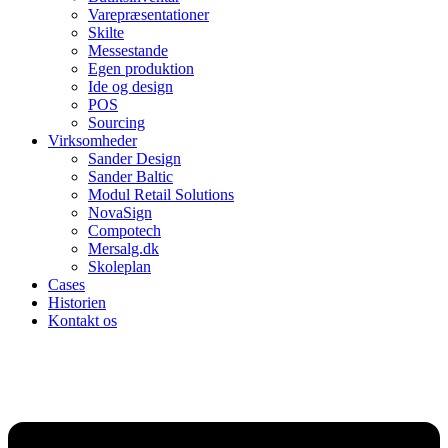
Varepræsentationer
Skilte
Messestande
Egen produktion
Ide og design
POS
Sourcing
Virksomheder
Sander Design
Sander Baltic
Modul Retail Solutions
NovaSign
Compotech
Mersalg.dk
Skoleplan
Cases
Historien
Kontakt os