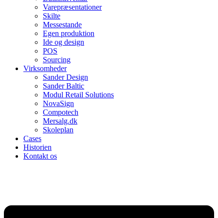
Varepræsentationer
Skilte
Messestande
Egen produktion
Ide og design
POS
Sourcing
Virksomheder
Sander Design
Sander Baltic
Modul Retail Solutions
NovaSign
Compotech
Mersalg.dk
Skoleplan
Cases
Historien
Kontakt os