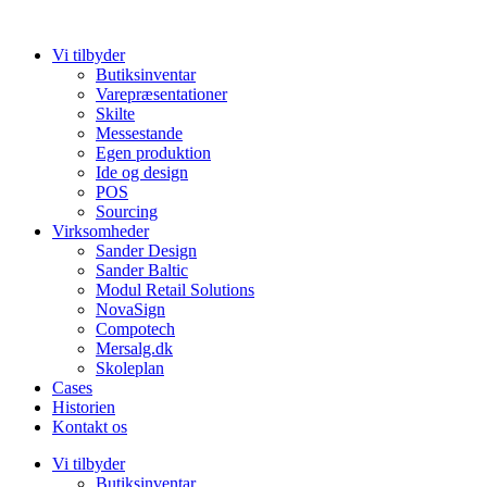
Videre
til
Vi tilbyder
indhold
Butiksinventar
Varepræsentationer
Skilte
Messestande
Egen produktion
Ide og design
POS
Sourcing
Virksomheder
Sander Design
Sander Baltic
Modul Retail Solutions
NovaSign
Compotech
Mersalg.dk
Skoleplan
Cases
Historien
Kontakt os
Vi tilbyder
Butiksinventar